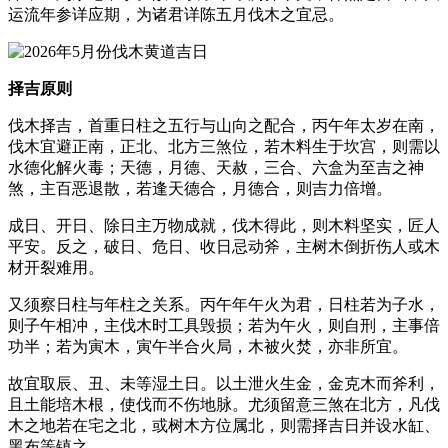
运流年参详应期，为诸君详陈五月伐木之宜忌。
择吉原则
伐木择吉，首重日柱之五行与山向之配合，丙午年太岁在南，
伐木宜避正南，正北、北方三煞位，若木料生于坎宫，则需以
水德化解火毒；天德，月德、天赦，三合、六盒为至吉之神
煞，主百恶退散，若逢天德合，月德合，则吉力倍增。
成日、开日、除日主万物成就，伐木得此，则木料坚实，匠人
平安。反之，破日、危日、收日忌动斧，主树木倒折伤人或木
材开裂难用。
又须察日柱与年柱之关系。丙午年午火为君，日柱若为子水，
则子午相冲，主伐木时工具毁损；若为午火，则自刑，主事倍
功半；若为寅木，寅午半合火局，木被火焚，亦非所宜。
故宜取辰、丑、未等湿土日。以土泄火生金，金克木而斧利，
且土能培木根，使伐而不伤地脉。尤须留意三煞在北方，凡伐
木之地若在宅之北，或树木方位属北，则需择吉日并设水缸、
黑布等镇之。