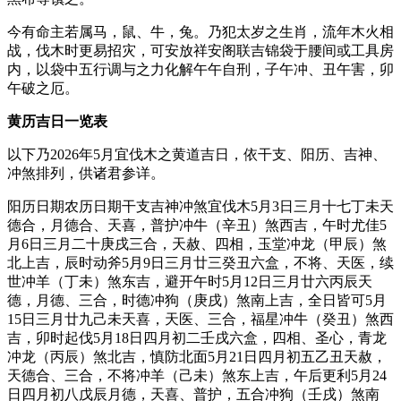
今有命主若属马，鼠、牛，兔。乃犯太岁之生肖，流年木火相
战，伐木时更易招灾，可安放祥安阁联吉锦袋于腰间或工具房
内，以袋中五行调与之力化解午午自刑，子午冲、丑午害，卯
午破之厄。
黄历吉日一览表
以下乃2026年5月宜伐木之黄道吉日，依干支、阳历、吉神、
冲煞排列，供诸君参详。
阳历日期农历日期干支吉神冲煞宜伐木5月3日三月十七丁未天
德合，月德合、天喜，普护冲牛（辛丑）煞西吉，午时尤佳5
月6日三月二十庚戌三合，天赦、四相，玉堂冲龙（甲辰）煞
北上吉，辰时动斧5月9日三月廿三癸丑六盒，不将、天医，续
世冲羊（丁未）煞东吉，避开午时5月12日三月廿六丙辰天
德，月德、三合，时德冲狗（庚戌）煞南上吉，全日皆可5月
15日三月廿九己未天喜，天医、三合，福星冲牛（癸丑）煞西
吉，卯时起伐5月18日四月初二壬戌六盒，四相、圣心，青龙
冲龙（丙辰）煞北吉，慎防北面5月21日四月初五乙丑天赦，
天德合、三合，不将冲羊（己未）煞东上吉，午后更利5月24
日四月初八戊辰月德，天喜、普护，五合冲狗（壬戌）煞南