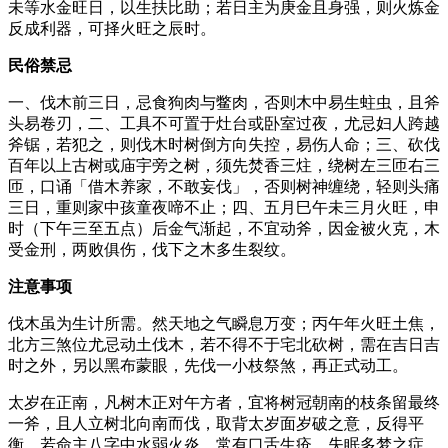
未等水金旺日，以生扶比助；若日主为庚金且身强，则火炼金
反成利器，可择火旺之辰时。
民俗禁忌
一、伐木前三日，忌食狗肉与鳖肉，否则木中易生蛀虫，且斧
头易卷刃，二、工具不可置于灶台或卧室过夜，尤忌妇人跨越
斧锯，若犯之，则伐木时树倒方向失控，易伤人命；三、砍伐
百年以上古树或庙宇旁之树，须先焚香三炷，绕树左三匝右三
匝，口诵「借木养家，不敢妄伐」，否则树神缠绕，轻则头痛
三日，重则家中孩童夜啼不止；四、五月巳午未三月火旺，申
时（下午三至五点）后金气渐起，不宜动斧，因金被火克，木
受金刑，两败俱伤，伐下之木多生裂纹。
注意事项
伐木虽为生计所需。然天地之气瞬息万变；丙午年火旺土焦，
北方三煞位尤忌动土伐木，若不得不于宅北砍树，需在吉日吉
时之外，另以黑布蒙眼，先伐一小枝祭煞，再正式动工。
太岁在正南，凡树木正对午方者，宜将树冠朝南的枝条留最终
一斧，且人立树北向南而伐，取背太岁面岁破之意，反得平
衡。若命主八字中水弱火炎，常有口舌生疮、失眠多梦之症，