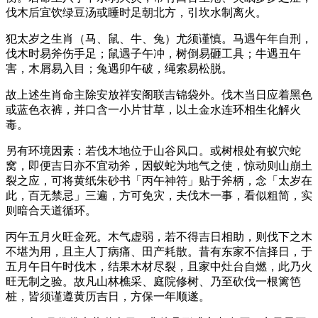
伐木后宜饮绿豆汤或睡时足朝北方，引坎水制离火。
犯太岁之生肖（马、鼠、牛、兔）尤须谨慎。马遇午年自刑，
伐木时易斧伤手足；鼠遇子午冲，树倒易砸工具；牛遇丑午
害，木屑易入目；兔遇卯午破，绳索易松脱。
故上述生肖命主除安放祥安阁联吉锦袋外。伐木当日应着黑色
或蓝色衣裤，并口含一小片甘草，以土金水连环相生化解火
毒。
另有环境因素：若伐木地位于山谷风口。或树根处有蚁穴蛇
窝，即便吉日亦不宜动斧，因蚁蛇为地气之使，惊动则山崩土
裂之应，可将黄纸朱砂书「丙午神符」贴于斧柄，念「太岁在
此，百无禁忌」三遍，方可免灾，夫伐木一事，看似粗简，实
则暗合天道循环。
丙午五月火旺金死。木气虚弱，若不得吉日相助，则伐下之木
不堪为用，且主人丁病痛、田产耗散。昔有东家不信择日，于
五月午日午时伐木，结果木材尽裂，且家中灶台自燃，此乃火
旺无制之验。故凡山林樵采、庭院修树、乃至砍伐一根篱笆
桩，皆须谨遵黄历吉日，方保一年顺遂。