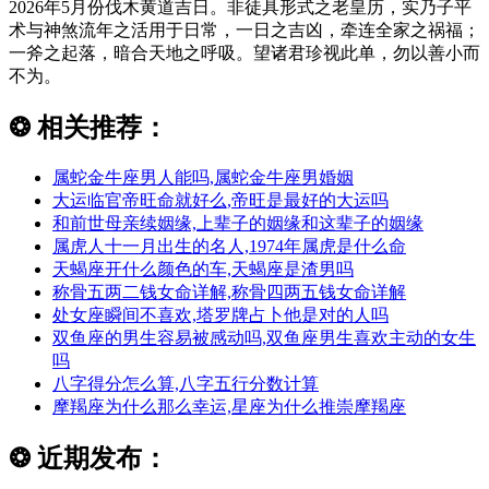
2026年5月份伐木黄道吉日。非徒具形式之老皇历，实乃子平
术与神煞流年之活用于日常，一日之吉凶，牵连全家之祸福；
一斧之起落，暗合天地之呼吸。望诸君珍视此单，勿以善小而
不为。
❂
相关推荐：
属蛇金牛座男人能吗,属蛇金牛座男婚姻
大运临官帝旺命就好么,帝旺是最好的大运吗
和前世母亲续姻缘,上辈子的姻缘和这辈子的姻缘
属虎人十一月出生的名人,1974年属虎是什么命
天蝎座开什么颜色的车,天蝎座是渣男吗
称骨五两二钱女命详解,称骨四两五钱女命详解
处女座瞬间不喜欢,塔罗牌占卜他是对的人吗
双鱼座的男生容易被感动吗,双鱼座男生喜欢主动的女生
吗
八字得分怎么算,八字五行分数计算
摩羯座为什么那么幸运,星座为什么推崇摩羯座
❂
近期发布：