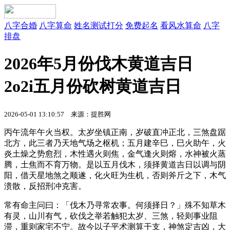
八字合婚
八字算命
姓名测试打分
免费起名
看风水算命
八字
排盘
2026年5月份伐木黄道吉日
2o2i五月份砍树黄道吉日
2026-05-01 13:10:57 来源：提胜网
丙午流年午火当权。太岁坐镇正南，岁破直冲正北，三煞盘踞
北方，此三者乃天地气场之枢机；五月建辛巳，巳火助午，火
炎土燥之势愈烈，木性遇火则焦，金气逢火则熔，水神被火蒸
腾，土焦而不育万物。是以五月伐木，须择黄道吉日以调与阴
阳，借天星地煞之顺遂，化火旺为生机，否则斧斤之下，木气
溃散，反招刑冲克害。
常有命主问曰：「伐木乃寻常农事。何须择日？」殊不知草木
有灵，山川有气，砍伐之举若触犯太岁、三煞，轻则事业阻
滞，重则家宅不宁。故今以子平术测算干支，神煞定吉凶，大