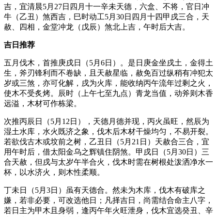
吉，宜清晨5月27日四月十一辛未天德，六盒、不将，官日冲
牛（乙丑）煞西吉，巳时动工5月30日四月十四甲戌三合，天
赦、四相，金堂冲龙（戊辰）煞北上吉，午时后大吉。
吉日推荐
五月伐木，首推庚戌日（5月6日）。是日庚金坐戌土，金得土
生，斧刃锋利而不卷缺，且天赦星临，赦免百过纵稍有冲犯太
岁或三煞，亦可化解，戌为火库，能收纳丙午流年过剩之火，
使木不受炙烤。辰时（上午七至九点）青龙当值，动斧则木香
远溢，木材可作栋梁。
次推丙辰日（5月12日），天德月德并现，丙火虽旺，然辰为
湿土水库，水火既济之象，伐木后木材干燥均匀，不易开裂。
若欲伐古木或坟前之树，乙丑日（5月21日）天赦合三合，宜
用午时后，借太阳金乌之辉镇住阴煞。甲戌日（5月30日）三
合天赦，但戌与太岁午半合火，伐木时需在树根处泼洒净水一
杯，以水济火，则木性柔顺。
丁未日（5月3日）虽有天德合。然未为木库，伐木有破库之
嫌，若非必要，可改选他日；凡择吉日，尚需结合命主八字，
若日主为甲木且身弱，逢丙午年火旺泄身，伐木宜选癸丑、辛