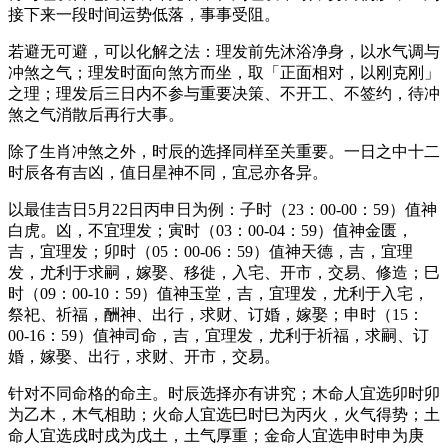
接下来一段时间运势低落，事事受阻。
若避无可避，可以化解之法：理发前先沐浴净身，以水气调与
冲煞之气；理发时面向煞方而坐，取「正面相对，以刚克刚」
之理；理发后三日内不参与重要决策、不开工、不签约，待冲
煞之气消散后再行大事。
除了生肖冲煞之外，时辰的选择同样至关重要。一日之中十二
时辰各有吉凶，值日星神不同，宜忌亦各异。
以最佳吉日5月22日丙申日为例：子时（23：00-00：59）值神
白虎。凶，不宜理发；寅时（03：00-04：59）值神金匮，
吉，宜理发；卯时（05：00-06：59）值神天德，吉，宜理
发，尤利于求嗣，嫁娶、移徙，入宅、开市，交易、修造；巳
时（09：00-10：59）值神玉堂，吉，宜理发，尤利于入宅，
祭祀、祈福，酬神、出行，求财、订婚，嫁娶；申时（15：
00-16：59）值神司命，吉，宜理发，尤利于祈福，求嗣、订
婚，嫁娶、出行，求财、开市，交易。
针对不同命格的命主。时辰选择亦有讲究；木命人宜选卯时卯
为乙木，木气相助；火命人宜选巳时巳为丙火，火气得势；土
命人宜选戌时戌为戊土，土气厚重；金命人宜选申时申为庚