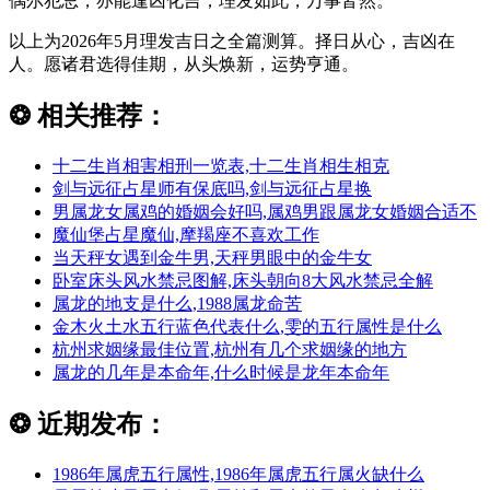
偶尔犯忌，亦能逢凶化吉；理发如此，万事皆然。
以上为2026年5月理发吉日之全篇测算。择日从心，吉凶在
人。愿诸君选得佳期，从头焕新，运势亨通。
❂
相关推荐：
十二生肖相害相刑一览表,十二生肖相生相克
剑与远征占星师有保底吗,剑与远征占星换
男属龙女属鸡的婚姻会好吗,属鸡男跟属龙女婚姻合适不
魔仙堡占星魔仙,摩羯座不喜欢工作
当天秤女遇到金牛男,天秤男眼中的金牛女
卧室床头风水禁忌图解,床头朝向8大风水禁忌全解
属龙的地支是什么,1988属龙命苦
金木火土水五行蓝色代表什么,雯的五行属性是什么
杭州求姻缘最佳位置,杭州有几个求姻缘的地方
属龙的几年是本命年,什么时候是龙年本命年
❂
近期发布：
1986年属虎五行属性,1986年属虎五行属火缺什么