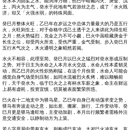
癸水本为阴柔之水。能润泽万物，然巳中暗藏丙火、庚金、戊
土，丙火为主气，癸水于此地有气若游丝之态，成了「水火既
济」却又「火强水弱」的特殊局面。
癸巳月整体火旺，乙巳年在岁运之中总体力量最大的乃是五行
火，火旺则生土，对于命格中戊己土透干之人来讲此为得生旺
之月；然火势猛烈，克金之力不可小觑，巳火中虽暗藏庚金于
长生之位，却受丙火所克，受伤严重，金气受制。步入癸巳月
五行木气次之，木火通明之象昭然若揭。
水火不相容，此理至简。癸巳月以巳火之猛烈对癸水形成压制
之势。对于日主为水命之人本月水火交战，水命人性本柔韧灵
动，而乙巳月的火性炽热刚猛，在这个月份里，水命人可能会
感觉自身气场受到压制，如同水流被烈火炙烤，难以顺畅前
行，天干癸水为，临于巳火之上有杯水车薪之象，命主在财运
上易有虚耗，投资宜慎，切莫被表面繁荣所惑。
巳火在十二地支中为驿马星。乙巳年自身已有动荡求变之势，
驿马有奔波走动之意，如出差、搬家、旅行、工作变动等。癸
巳月更是驿马逢旺地，主变动加剧，本月出行频繁者需格外注
意交通安全，以静制动方为上策。
若八字原局中带有亥水。则构成巳亥冲。太岁巳火冲亥水，亥