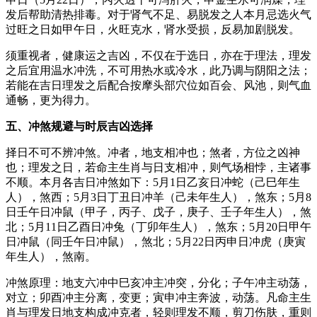
发后帮助清热排毒。对于肾气不足、易脱发之人本月忌选火气
过旺之日如甲午日，火旺克水，肾水受损，反易加剧脱发。
须重视者，健康运之吉凶，不仅在于选日，亦在于理法，理发
之后宜用温水冲洗，不可用热水或冷水，此乃调与阴阳之法；
若能在吉日理发之后配合按摩头部穴位如百会、风池，则气血
通畅，更为得力。
五、冲煞规避与时辰吉凶选择
择日不可不辨冲煞。冲者，地支相冲也；煞者，方位之凶神
也；理发之日，若命主生肖与日支相冲，则气场相悖，主诸事
不顺。本月各吉日冲煞如下：5月1日乙亥日冲蛇（己巳年生
人），煞西；5月3日丁丑日冲羊（己未年生人），煞东；5月8
日壬午日冲鼠（甲子，丙子、戊子，庚子、壬子年生人），煞
北；5月11日乙酉日冲兔（丁卯年生人），煞东；5月20日甲午
日冲鼠（同壬午日冲鼠），煞北；5月22日丙申日冲虎（庚寅
年生人），煞南。
冲煞原理：地支六冲中巳亥冲主冲突，分化；子午冲主动荡，
对立；卯酉冲主分离，变更；寅申冲主奔波，动荡。凡命主生
肖与理发日地支构成冲克者，轻则理发不顺，剪刀伤肤，重则