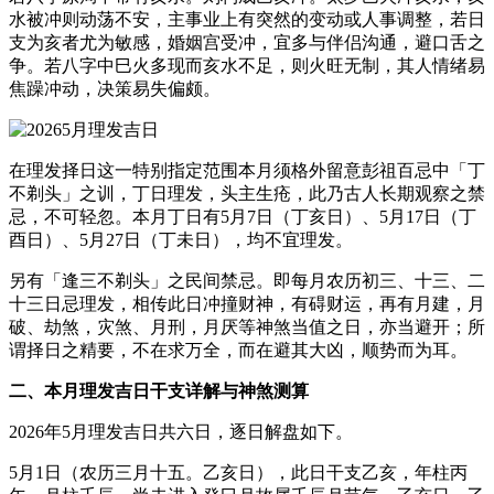
水被冲则动荡不安，主事业上有突然的变动或人事调整，若日
支为亥者尤为敏感，婚姻宫受冲，宜多与伴侣沟通，避口舌之
争。若八字中巳火多现而亥水不足，则火旺无制，其人情绪易
焦躁冲动，决策易失偏颇。
在理发择日这一特别指定范围本月须格外留意彭祖百忌中「丁
不剃头」之训，丁日理发，头主生疮，此乃古人长期观察之禁
忌，不可轻忽。本月丁日有5月7日（丁亥日）、5月17日（丁
酉日）、5月27日（丁未日），均不宜理发。
另有「逢三不剃头」之民间禁忌。即每月农历初三、十三、二
十三日忌理发，相传此日冲撞财神，有碍财运，再有月建，月
破、劫煞，灾煞、月刑，月厌等神煞当值之日，亦当避开；所
谓择日之精要，不在求万全，而在避其大凶，顺势而为耳。
二、本月理发吉日干支详解与神煞测算
2026年5月理发吉日共六日，逐日解盘如下。
5月1日（农历三月十五。乙亥日），此日干支乙亥，年柱丙