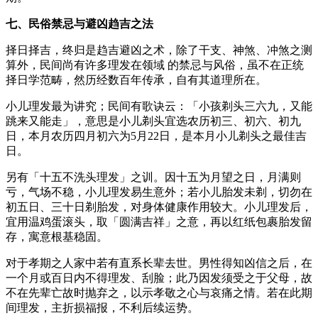
七、民俗禁忌与避凶趋吉之法
择日择吉，终归是趋吉避凶之术，除了干支、神煞、冲煞之测
算外，民间尚有许多理发在领域 的禁忌与风俗，虽不在正统
择日学范畴，然历经数百年传承，自有其道理所在。
小儿理发最为讲究；民间有歌诀云：「小孩剃头三六九，又能
跳来又能走」，意思是小儿剃头宜选农历初三、初六、初九
日，本月农历四月初六为5月22日，是本月小儿剃头之最佳吉
日。
另有「十五不洗头理发」之训。因十五为月望之日，月满则
亏，气场不稳，小儿理发易生意外；若小儿胎发未剃，切勿在
初五日、三十日剃胎发，对身体健康作用较大。小儿理发后，
宜用温鸡蛋滚头，取「圆满吉祥」之意，再以红纸包裹胎发留
存，寓意根基稳固。
对于孝期之人家中若有直系长辈去世。男性得知凶信之后，在
一个月或百日内不得理发、刮脸；此乃因发须受之于父母，故
不在先辈亡故时抛弃之，以示孝敬之心与哀痛之情。若在此期
间理发，主折损福报，不利后续运势。