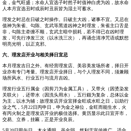
金，金气旺盛；水命人宜选子时然子时值神白虎为凶，故水命
人本月宜选丑时或辰时丑辰皆为湿土可蓄水。
理发之时忌在日破之时操作。日破主大凶，诸事不宜。又忌在
值神为朱雀、勾陈、玄武等黑道凶神之时理发，朱雀主口舌是
非，勾陈主牵缠不顺，玄武主暗中损耗，若不得已在凶时理
发，可先行净发三次（以水洗三次），再诵念清净咒语或默想
明亮光明，以正克邪。
六、理发店开业与相关择日宜忌
本月理发吉日之外。有经营理发店、美容美发场所者，择日开
业亦有专门考量。理发店开业择日，与个人理发不同，须兼顾
场所风水、行业五行与流月吉凶。
理发行业五行属金（因剪刀为金属工具）。又带火（因烫染发
关联火），还带水（因洗头用水），五行颇为复杂，总体以金
为主，以水为辅；故理发店开业宜择金旺或水旺之日，以助行
业之气，5月22日丙申日，申为金之禄位，金旺而能生水，火
有丙火制之是理发店开业的极佳选择。黄历显示此日宜开市，
交易、立券，挂匾，正是开业良辰。
5月20日甲午日，木火通明，虽金弱，然利于宣传推广，适合