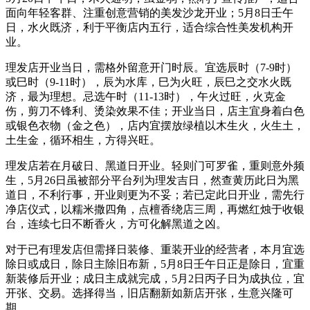
面向年轻客群、注重创意营销的美发沙龙开业；5月8日壬午
日，水火既济，利于平衡店内五行，适合综合性美发机构开
业。
理发店开业当日，需格外留意开门时辰。宜选辰时（7-9时）
或巳时（9-11时），辰为水库，巳为火旺，辰巳之交水火既
济，最为理想。忌选午时（11-13时），午火过旺，火克金
伤，剪刀不锋利、烫染效果不佳；开业当日，店主宜身着白色
或银色衣物（金之色），店内宜摆放绿植以木生火，火生土，
土生金，循环相生，方得兴旺。
理发店若在月破日、黑道日开业。轻则门可罗雀，重则意外频
生，5月26日虽被部分平台列为理发吉日，然查黄历此日为黑
道日，不利行事，开业则更为不妥；若已定此日开业，需先行
净店仪式，以糯米撒四角，点檀香绕店三周，再燃红烛于收银
台，连续七日不断香火，方可化解黑道之凶。
对于已有理发店但需择日装修、重装开业的经营者，本月宜选
除日或成日，除日主除旧布新，5月8日壬午日正是除日，宜重
新装修后开业；成日主成就完成，5月2日丙子日为成执位，宜
开张、交易。选择得当，旧店翻新如新店开张，生意兴隆可
期。