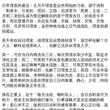
日常理发的避忌：正月不理发是众所周知的习俗。源于清初
「剃发令」引发的「思旧」之隐，后演变为「死舅」之说；二
月初二龙抬头成为禁忌解除后的首个理发吉日，此俗至今不
衰，而在普通月份，亦忌在月建，月破、劫煞，灾煞、月煞，
月刑、月厌等日理发，这些神煞当值之日气场混乱，理发则易
招霉运。
若不幸在凶日理发，或理发后运势急转直下，该怎样化解？古
人云「解铃还须系铃人」，化解之法亦从理发入手。
其一，可在当日内再洗头三次，每次用清水加少许盐，取盐水
净化之意；其二，可将剪下的头发包裹后投入流动的河水之中
任其流去，标记将晦气随水流散；其三，可用艾草煎水洗头，
艾草性温，能驱寒祛邪，化解丁日理发之忌；其四，可去寺庙
或道观上香祈福，求神明庇佑，转凶为吉。若以上方法皆不可
行，最简单的办法是在理发后三日内食素、静心、少言，待凶
气消散后再恢复正常生活。
择吉之要义，在于「敬天法祖、顺时应人」。吉日吉时虽可为
助力，然命主自身的德行修为、行事谋略才是决定成败的根
本；若心术不正，纵然日日吉时亦难有善果；若心正行端，虽