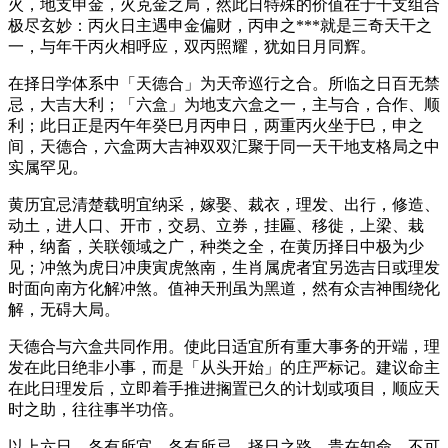
火，地支申金，火克金之局，然此日特殊的价值在于干支组合
极尽玄妙：丙火日主遇申金偏财，丙申之***就是三奇天干之
一，与年干丙火相呼应，双丙照耀，犹如日月同辉。
在择日学体系中「天德合」为天帝巡行之合。所临之日百无禁
忌，大吉大利；「六盒」为地支六盒之一，主与合，合作、顺
利；此日正是丙午年癸巳月丙申日，两重丙火坐于巳，申之
间，天德合，六盒两大吉神双双汇聚于同一天干地支格局之中
实属罕见。
黄历宜忌清楚载明宜纳采，嫁娶、裁衣，理发、出行，修造、
动土，进人口、开市，交易、立券，挂匾、移徙，上梁、栽
种，纳畜，关联领域之广，种类之全，在黄历择日中极为少
见；冲煞为虎日冲庚寅虎煞南，生肖属虎者宜另选吉日或理发
时面向南方化解冲煞。值神天刑虽为黑道，然有众吉神围绕化
解，无碍大局。
天德合与六盒共同作用。使此日适宜所有重大事务的开端，理
发在此日绝非小事，而是「从头开始」的庄严标记。建议命主
在此日理发后，立即着手推进搁置已久的计划或项目，顺应天
时之助，往往事半功倍。
以上六日，各有所宜，各有所忌。择日之路，贵在知命，不可