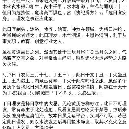
午、月柱壬辰，尚未进入癸巳月故属壬辰月节气。乙亥日，乙
木坐亥水得印相生，亥中壬甲，水木相滋，主温与通顺；十二
值日为危执位，危者高而惧也，然《协纪辨方》云「危日宜安
身」，理发之事正应此象。
此日宜剃头，沐浴、牧养，纳畜。冲煞在领域、为猪日冲蛇，
生肖属蛇者避之；此日理发，木气润泽，主思路清明，利于从
事文职，教育、创意行业之人。
虽在黄道吉日之列。然因其处于壬辰月尾而癸巳月头之间，气
场略有交替之象，对寻常命主尚可，唯对追求大运起势之人略
欠火候。
5月3日（农历三月十七。丁丑日），此日干支丁丑，丁火坐丑
土，丑为湿土，内藏己癸辛，丁火于此有晦暗之嫌。虽然多个
黄历平台将此日列为理发吉日，然需格外谨慎，问题在于天干
为丁-彭祖百忌明确诫曰「丁不剃头，头必生疮」。
丁日理发是择日学中的大忌。无论黄历怎样标注，此日不可理
发。常有命主于此处疏忽，只看宜忌而忽略天干禁忌，致后来
头疾缠身或运势阻滞。故本日虽见诸平台，实则不可取，若已
定此日理发，则以水洗发之后再用盐水净发，取其水克火之意
化解丁火之忌，方得稍安。