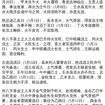
月20日），甲木生午火，木火通明，青龙吉神临位，主贵人提
携、事业发展，再次为壬午日（5月8日），壬水虽克午火，然
水火既济反成中与之局，火得润而不燥，亦是吉选。
然忌选乙亥日（5月1日）。亥水克火，火气受损，理发后主情
绪低落、办事不顺；亦忌丁丑日（5月3日），丁火本就微弱，
坐丑土晦暗，火不发光，不宜取用。
对八字喜土之人土在癸巳月得火生旺。巳中暗藏戊土，丙火生
戊土，正应「火旺生土」之理。喜土者宜选丙申日（5月22
日），丙火生土，申中暗藏戊土长生，土气得生，主财运稳
固、置业顺利。
次选戊戌日（5月24日，虽未列入重要吉日，然戊戌土旺亦可
作为备选），戊土坐戌土，土气厚重，理发后主根基安稳、家
宅平安。壬午日亦佳，午中藏己土，壬水虽克火亦不伤土，忌
选乙酉日（5月11日），金旺泄土，乙木克土，双重耗泄，理
发后主精力不济、财运虚耗。
对八字喜金之人本月金气受制于旺火。处境艰难。金在乙巳年
火旺克金，巳火中庚金虽处长生却受丙火克伤，金气受损严
重；喜金者需慎重选日；最佳为乙酉日（5月11日），酉金当