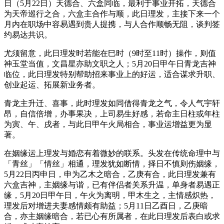
日（5月22日）天德合、六盒同临，最利于事业开拓，天德合
为天帝巡行之合，六盒主合作与顺，此日理发，主接下来一个
月内在职场中容易遇到贵人提携，与人合作顺畅无阻，谈判签
约易达共识。
尤须留意，此日理发时若能在巳时（9时至11时）操作，则值
神玉堂当值，文昌星亦助文职之人；5月20日甲午日青龙吉神
临位，此日理发特别帮助招来事业上的好运，适合谋求升职、
创业起运、拓展新业务者。
青龙主升迁、喜事，此时理发如同借得青龙之气，令人气宇轩
昂，自信倍增，办事果决，上司易生好感，若命主日柱或年柱
为寅、午、戌者，与此日甲午火局相合，事业运增益更为显
著。
在姻缘运上理发与婚恋有着微妙的联系。头发在传统命理中与
「青丝」「情丝」相通，理发犹如断情，择日不慎则伤姻缘，
5月22日丙申日，申为乙木之暗合，乙庚有合，此日理发兼有
六盒吉神，主姻缘与谐，已有伴侣者关系升温，单身者易遇正
缘，5月20日甲午日，午火为离明，甲木生之，主情感炽热，
理发后对增进夫妻感情颇有助益；5月11日乙酉日，乙庚暗
合，亦主姻缘暗合，若已心有所属者，在此日理发后表白或求