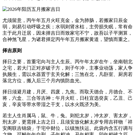
尤须留意，丙午年五月火旺克金，金为肺肠，若搬家日辰金
弱，则易引动呼吸之疾；水弱则肾水枯，主劳损失眠，常有命
主于此月迁居，因未择吉日而致家宅不宁，故吾以子平测算，
合神煞飞星，为诸君择定丙午年五月搬家黄道，望慎而重之。
择吉原则
择日之要，首重宅向与主人生辰。丙午年太岁在午，坐南朝北
之宅，若大门正对岁破子方，则子午冲，主事业动荡，家人争
执频生，需以水器置于玄关化解；三煞在北，凡卧室、厨房若
落北方位，搬入后三个月内慎防血光。
择日须避月建，月厌、四废，九焦。而取天德合，月德合、不
将，六盒、三合等吉神；午月火旺，日柱宜选癸亥，乙丑、己
亥，辛亥等带水带湿之干支，以水火既济为美。
若主人生肖属马，鼠、牛，兔。则犯太岁，冲太岁、害太岁，
刑太岁，更需择上吉之日，且须安放化解太岁专用吉祥物「祥
安阁联吉锦袋」于宅中财位，以镇煞扶运。此袋内含五行调与
之物，可解午午自刑，子午相冲、丑午相害，卯午相破之厄，