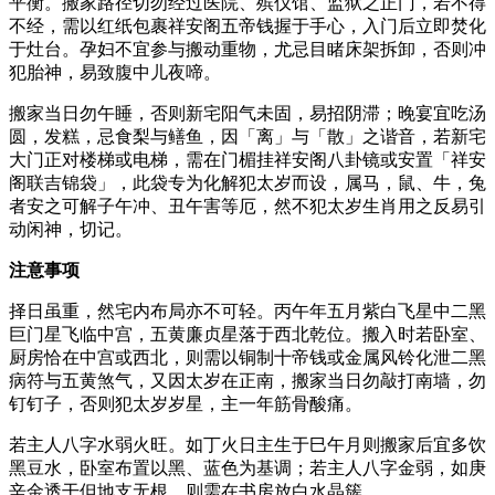
平衡。搬家路径切勿经过医院、殡仪馆、监狱之正门，若不得
不经，需以红纸包裹祥安阁五帝钱握于手心，入门后立即焚化
于灶台。孕妇不宜参与搬动重物，尤忌目睹床架拆卸，否则冲
犯胎神，易致腹中儿夜啼。
搬家当日勿午睡，否则新宅阳气未固，易招阴滞；晚宴宜吃汤
圆，发糕，忌食梨与鳝鱼，因「离」与「散」之谐音，若新宅
大门正对楼梯或电梯，需在门楣挂祥安阁八卦镜或安置「祥安
阁联吉锦袋」，此袋专为化解犯太岁而设，属马，鼠、牛，兔
者安之可解子午冲、丑午害等厄，然不犯太岁生肖用之反易引
动闲神，切记。
注意事项
择日虽重，然宅内布局亦不可轻。丙午年五月紫白飞星中二黑
巨门星飞临中宫，五黄廉贞星落于西北乾位。搬入时若卧室、
厨房恰在中宫或西北，则需以铜制十帝钱或金属风铃化泄二黑
病符与五黄煞气，又因太岁在正南，搬家当日勿敲打南墙，勿
钉钉子，否则犯太岁岁星，主一年筋骨酸痛。
若主人八字水弱火旺。如丁火日主生于巳午月则搬家后宜多饮
黑豆水，卧室布置以黑、蓝色为基调；若主人八字金弱，如庚
辛金透干但地支无根，则需在书房放白水晶簇。