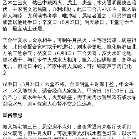
乙木生巳火，然巳中藏丙火、戊土、庚金，木火通明而庚金暗
伏，主家宅文运昌隆，亦利求财，此日三合吉神加临，搬入后
家人与睦，尤利读书考学，唯冲猪，属猪者避之，可另择吉时
或暂居他处半日；辛亥日（5月27日）为天赦日，玉堂司命当
值，最宜动土迁居。
辛金坐亥水，金水相生，可制午月炎火，主宅运清凉，病患得
安，此日若配合寅时或子时进宅，则水势更旺，能化解岁破北
方的三煞余气；癸亥日（6月8日）三合天喜，亥为水旺之地，
癸水透干，与月令午火成水火相济，搬入后姻缘顺遂，备孕者
尤吉，但此日冲蛇，若家中有人属蛇，可挂铜葫芦于房门化
之。
戊申日（5月24日）六盒不将。金匮明堂主财库丰盈，申金生
水，水又能制火，适合经商人家搬入。甲寅日（5月30日）五
合圣心，寅木生午火，火势略盛，需于厨房放置黑曜石或水晶
以吸水气，则可保家人心肾不交之症远离。
民俗禁忌
搬入新宅前三日，忌空房不点灯，当夜需通宵亮客厅长明灯，
以火暖宅，但午月火旺，可改用黄光灯或水蓝色灯罩，以水气