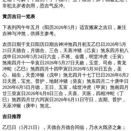
非犯太岁者勿用，恐吉气反冲。
黄历吉日一览表
下表列丙午年五月（阳历2026年5月）适宜搬家之吉日，兼注
吉神与冲煞，供择主参考。
农历日期干支日阳历日期吉神冲煞四月初五乙巳日2026年5月
21日天德合，月德合、三合，天喜冲猪（己亥）煞东四月初八
戊申日2026年5月24日六盒，不将、金匮，明堂冲虎（壬寅）
煞南四月十一辛亥日2026年5月27日天赦，玉堂、司命，青龙
冲蛇（乙巳）煞西四月十四甲寅日2026年5月30日五合，圣
心、福生，天贵冲猴（戊申）煞北四月十七丁巳日2026年6月2
日天恩，宝光、普护，地财冲猪（癸亥）煞东四月二十庚申日
2026年6月5日月德，王日、五富，续世冲虎（甲寅）煞南四月
廿三癸亥日2026年6月8日三合，天喜、天医，四相冲蛇（丁
巳）煞西四月廿六丙寅日2026年6月11日守日，吉期、普护，
天巫冲猴（庚申）煞北。
吉日推荐
乙巳日（5月21日），天德合月德合同临，乃水火既济之象；