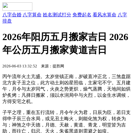
八字合婚
八字算命
姓名测试打分
免费起名
看风水算命
八字
排盘
2026年阳历五月搬家吉日 2026
年公历五月搬家黄道吉日
2026-06-03 13:32:52 来源：提胜网
丙午流年火土亢盛。太岁坐镇正南，岁破直冲正北，三煞盘踞
北方亥子丑之位，此方动土则凶星照临，主家宅不宁。五月建
午，月令与太岁同气，火炎之势更炽，燥气蒸腾，天地间如烘
炉炙烤；凡择日搬家，须以水润局中与火烈，以金生水调候，
方得安宅之机。
子平之理，重在五行流转，月令午火为君，日辰为臣，若日支
得申子辰三合水局，或见丑土晦火，则能化煞为权，转炎为
与；神煞之中天德，月德、天赦，黄道、青龙，明堂皆为吉
助，而往亡，归忌、天火，朱雀黑道则需避之如疫。