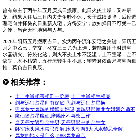
曾有命主于丙午年五月庚戌日搬家。此日火炎土燥，又冲辰
龙，结果入住后三月内夫妻争吵不休，长子成绩陡降，后经调
理宅向并择癸亥日重新入宅，方得安宁；故知择日不可凭一己
之便，当合天时地利与人与。
2026年阳历五月搬家吉日。实为丙午流年安宅之关键，阳历五
月之中乙巳，辛亥、癸亥三日尤为上选，若能兼用子时进宅，
水器镇火、符袋化煞，则火不炎上水不泛滥，土不壅滞，金不
缺失，木不枯荣，五行流转生生不息；望诸君依命局与宅向细
推，莫负吉日良辰。
❂
相关推荐：
十二生肖相害相刑一览表,十二生肖相生相克
剑与远征占星师有保底吗,剑与远征占星换
男属龙女属鸡的婚姻会好吗,属鸡男跟属龙女婚姻合适不
魔仙堡占星魔仙,摩羯座不喜欢工作
当天秤女遇到金牛男,天秤男眼中的金牛女
卧室床头风水禁忌图解,床头朝向8大风水禁忌全解
属龙的地支是什么,1988属龙命苦