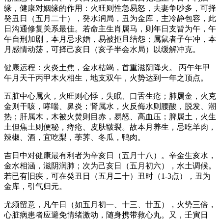
缘，健康对姻缘的作用：火旺则性急易怒，夫妻争吵多，可择
癸丑日（五月二十），癸水润局，丑为金库，主冷静包容，此
日沟通修复关系最佳。若命主生肖属马，则年日支皆为午，午
午自刑加剧，本月忌求婚，易被拒且结怨；属鼠者子午冲，本
月感情动荡，可择己亥日（亥子半会水局）以缓解冲克。
健康运程：火炎土焦，金水枯竭，首重滋阴降火。 丙午年甲
午月天干丙甲木火相生，地支双午，火势达到一年之顶点。
五脏中心属火，火旺则心悸，失眠、口舌生疮；肺属金，火克
金则干咳，哮喘、鼻炎；肾属水，火反侮水则腰酸，脱发、潮
热；肝属木，木被火焚则目赤，易怒、高血压；脾属土，火生
土但焦土则便秘，痔疮、皮肤皲裂。故本月养生，忌吃羊肉，
辣椒、酒，宜吃梨，荸荠、冬瓜，鸭肉。
吉日中对健康最有利者为辛亥日（五月十八）。辛金生亥水，
金水相涵，滋阴润肺；次为己亥日（五月初六），水土调候。
若已有旧疾，可在癸丑日（五月二十）丑时（1-3点），丑为
金库，引气归元。
尤须留意，凡午日（如五月初一、十三、廿五），火势三倍，
心脏病患者应避免情绪激动，随身携带救心丸。又，壬寅日