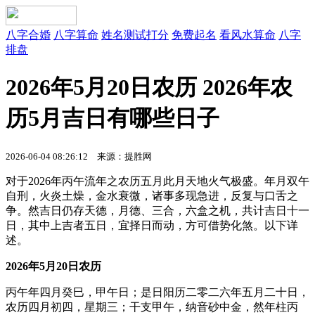
八字合婚
八字算命
姓名测试打分
免费起名
看风水算命
八字
排盘
2026年5月20日农历 2026年农
历5月吉日有哪些日子
2026-06-04 08:26:12 来源：提胜网
对于2026年丙午流年之农历五月此月天地火气极盛。年月双午
自刑，火炎土燥，金水衰微，诸事多现急进，反复与口舌之
争。然吉日仍存天德，月德、三合，六盒之机，共计吉日十一
日，其中上吉者五日，宜择日而动，方可借势化煞。以下详
述。
2026年5月20日农历
丙午年四月癸巳，甲午日；是日阳历二零二六年五月二十日，
农历四月初四，星期三；干支甲午，纳音砂中金，然年柱丙