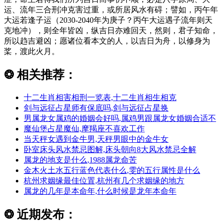
运、流年三合刑冲克害过重，或所居风水有碍；譬如，丙午年
大运若逢子运（2030-2040年为庚子？丙午大运遇子流年则天
克地冲），则全年皆凶，纵吉日亦难回天，然则，君子知命，
所以趋吉避凶；愿诸位看本文的人，以吉日为舟，以修身为
桨，渡此火月。
❂
相关推荐：
十二生肖相害相刑一览表,十二生肖相生相克
剑与远征占星师有保底吗,剑与远征占星换
男属龙女属鸡的婚姻会好吗,属鸡男跟属龙女婚姻合适不
魔仙堡占星魔仙,摩羯座不喜欢工作
当天秤女遇到金牛男,天秤男眼中的金牛女
卧室床头风水禁忌图解,床头朝向8大风水禁忌全解
属龙的地支是什么,1988属龙命苦
金木火土水五行蓝色代表什么,雯的五行属性是什么
杭州求姻缘最佳位置,杭州有几个求姻缘的地方
属龙的几年是本命年,什么时候是龙年本命年
❂
近期发布：