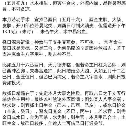
（五月初九）水木相生，但寅午合火，外凉内燥，易得暑湿感
冒，不可贪凉。
本月若动手术，宜择己酉日（五月十六），酉金主肺、大肠、
皮肤，开刀部位若属此类，则酉日可制火消炎，但需避开下午
13-15点（未时），未合午火，术中易出血。
择日深层逻辑：神煞与干支生克互参。不可执一。 常有命主
某日既是天德，又是三合，为何仍应凶？盖因神煞虽吉，若干
支冲克命主八字用神，则吉神不显。
比如五月十六己酉日。天月德齐临，但若命主日柱为乙卯，则
己酉冲乙卯，夫妻宫逢冲，此日结婚必大凶。又如五月十二乙
巳日，金匮值日，但乙巳为纯火，若命主八字喜水，则此日投
资如投火。
故择日精髓在于：先定本月大事之性质。再取吉日之干支五行
辅佐命主用神，最终以神煞论外应圆满；例如某人八字金弱，
欲求财，则宜择土日生金（己未，己酉、己亥），或水日护金
（辛亥，癸丑），避火日克金（乙巳，丙午），若求官，则需
金日或水日，金为官杀，水为财，财生官，本月甲己合土，土
旺生金，故己日较多，仕途人士可借己日打通关节。