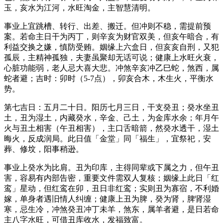
玉，亥水为江河，水旺淘金，主智慧清明。
事业上宜跳槽、转行、出差、搬迁。但冲则不稳，需提前预
案。若命主日干为丙丁，则辛亥为财官双美，但亥午暗合，有
利益交换之嫌，慎防受贿。姻缘上六盒日，但亥亥自刑，又犯
孤辰，主精神孤独，夫妻虽聚却无话可说；健康上水旺火衰，
心脏功能弱，老人忌大喜大悲。冲煞辛亥冲乙巳蛇，煞西，属
蛇者避；吉时：卯时（5-7点），卯亥合木，木生火，平衡水
势。
第七吉日：五月二十日。阳历七月三日，干支癸丑；癸水坐丑
土，丑为湿土，内藏癸水，辛金、己土，为金库水余；年月午
火与丑土相害（午丑相害），主口舌暗箭，然癸水透干，湿土
晦火，反成润局。此日值「金堂」同「福生」，宜祭祀，安
葬、修坟，阳事稍逊。
事业上癸水为比肩。丑为印库，主得同辈或下属之力，但午丑
害，容易有内部告密，重要文件需双人复核；姻缘上此日「红
鸾」星动，但红鸾在卯，丑日非红鸾；实则丑为寡宿，不利婚
嫁，单身者遇旧情人纠缠；健康上丑为脾，癸为肾，脾肾湿
寒，忌生冷，冲煞癸丑冲丁未羊，煞东，属羊者避，是日若命
主八字水旺，可借丑库收水，发福致富。