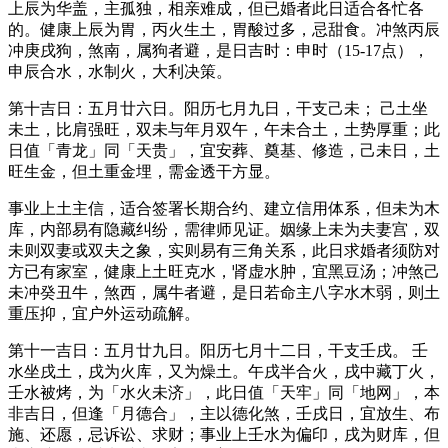
上辰为华盖，主孤独，相亲难成，但已婚者此日适合各忙各
的。健康上辰为胃，丙火生土，胃酸过多，忌甜食。冲煞丙辰
冲庚戌狗，煞南，属狗者避，是日吉时：申时（15-17点），
申辰合水，水制火，大利决策。
第十吉日：五月廿六日。阳历七月九日，干支己未； 己土坐
未土，比肩强旺，双未与年月双午，午未合土，土势厚重；此
日值「青龙」同「天贵」，宜安葬、奠基、修造，己未日，土
旺生金，但土重金埋，需金透干方显。
事业上土主信，适合签署长期合约、建立信用体系，但未为木
库，内部易有隐藏纠纷，需律师见证。姻缘上未为夫妻宫，双
未则双妻或双夫之象，实则易有三角关系，此日求婚者须防对
方已有家室，健康上土旺克水，肾虚水肿，宜黑豆汤；冲煞己
未冲癸丑牛，煞西，属牛者避，是日若命主八字水木弱，则土
重压抑，宜户外运动疏解。
第十一吉日：五月廿九日。阳历七月十二日，干支壬戌。 壬
水坐戌土，戌为火库，又为燥土。午戌半合火，戌中藏丁火，
壬水被烤，为「水火未济」，此日值「天牢」同「地网」，本
非吉日，但逢「月德合」，主以德化煞，壬戌日，宜放生、布
施、还愿，忌诉讼、求财；事业上壬水为偏印，戌为财库，但