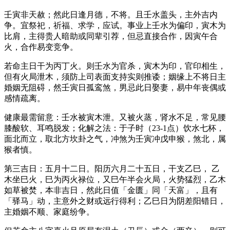
壬寅非天赦；然此日逢月德，不将。且壬水盖头，主外吉内
争。宜祭祀，祈福、求学，应试。事业上壬水为偏印，寅木为
比肩，主得贵人暗助或同辈引荐，但忌直接合作，因寅午合
火，合作易变竞争。
若命主日干为丙丁火。则壬水为官杀，寅木为印，官印相生，
但有火局泄木，须防上司表面支持实则推诿；姻缘上不将日主
婚姻无阻碍，然壬寅日孤鸾煞，男忌此日娶妻，易中年丧偶或
感情疏离。
健康最需留意：壬水被寅木泄。又被火蒸，肾水不足，常见腰
膝酸软、耳鸣脱发；化解之法：于子时（23-1点）饮水七杯，
面北而立，取北方坎卦之气，冲煞为壬寅冲戊申猴，煞北，属
猴者慎。
第三吉日：五月十二日。阳历六月二十五日，干支乙巳， 乙
木坐巳火，巳为丙火禄位，又巳午半会火局，火势猛烈，乙木
如草被焚，本非吉日，然此日值「金匮」同「天富」，且有
「驿马」动，主意外之财或远行得利；乙巳日为阴差阳错日，
主婚姻不顺、家庭纷争。