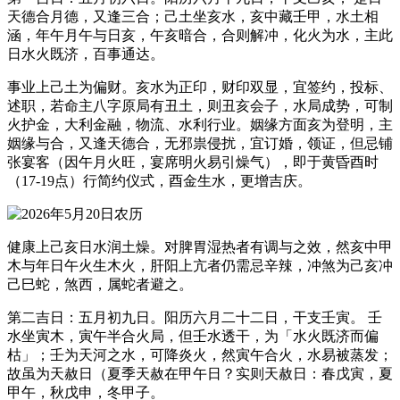
天德合月德，又逢三合；己土坐亥水，亥中藏壬甲，水土相
涵，年午月午与日亥，午亥暗合，合则解冲，化火为水，主此
日水火既济，百事通达。
事业上己土为偏财。亥水为正印，财印双显，宜签约，投标、
述职，若命主八字原局有丑土，则丑亥会子，水局成势，可制
火护金，大利金融，物流、水利行业。姻缘方面亥为登明，主
姻缘与合，又逢天德合，无邪祟侵扰，宜订婚，领证，但忌铺
张宴客（因午月火旺，宴席明火易引燥气），即于黄昏酉时
（17-19点）行简约仪式，酉金生水，更增吉庆。
健康上己亥日水润土燥。对脾胃湿热者有调与之效，然亥中甲
木与年日午火生木火，肝阳上亢者仍需忌辛辣，冲煞为己亥冲
己巳蛇，煞西，属蛇者避之。
第二吉日：五月初九日。阳历六月二十二日，干支壬寅。 壬
水坐寅木，寅午半合火局，但壬水透干，为「水火既济而偏
枯」；壬为天河之水，可降炎火，然寅午合火，水易被蒸发；
故虽为天赦日（夏季天赦在甲午日？实则天赦日：春戊寅，夏
甲午，秋戊申，冬甲子。