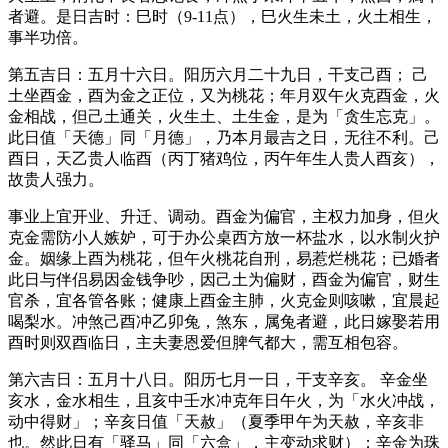
者避。是日吉时：巳时（9-11点），巳火生未土，火土相生，
事半功倍。
第五吉日：五月十六日。阳历六月二十九日，干支己酉； 己
土坐酉金，酉为金之正位，又为桃花；年月双午火克酉金，火
金相战，但己土通关，火生土、土生金，是为「贪生忘克」。
此日值「天德」同「月德」，乃本月最吉之日，无往不利。己
酉日，天乙贵人临酉（丙丁猪鸡位，丙午年生人贵人酉亥），
故贵人强力。
事业上宜开业、升迁、调动。酉金为偏官，主权力加身，但火
克金需防小人嫉妒，可于办公桌西方放一杯盐水，以水制火护
金。姻缘上酉为桃花，但午火桃花自刑，易惹烂桃花；已婚者
此日与伴侣易因金钱争吵，因己土为偏财，酉金为偏官，财生
官杀，宜各管各账；健康上酉金主肺，火克金则咳嗽，宜晨起
喝梨水。冲煞己酉冲乙卯兔，煞东，属兔者避，此日嫁娶若用
酉时则双酉临日，主夫妻恩爱但脾气都大，需互相包容。
第六吉日：五月十八日。阳历七月一日，干支辛亥。 辛金坐
亥水，金水相生，且亥中壬水冲克年日午火，为「水火冲战，
动中得财」；辛亥日值「天赦」（夏季甲午为天赦，辛亥非
也。然此日有「驿马」同「六盒」，主变动求财）；辛金为珠