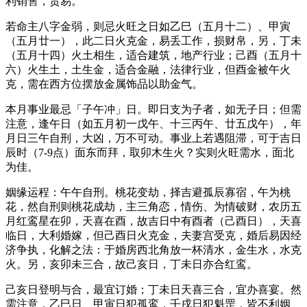
利销售，贸易。
若命主八字金弱，则忌火旺之日如乙巳（五月十二）、甲寅
（五月廿一），此二日火克金，易丢工作，损财帛，另，丁未
（五月十四）火土相生，适合建筑，地产行业；己酉（五月十
六）火生土，土生金，适合金融，法律行业，但酉金被午火
克，需在西方位摆放金属饰品以助金气。
本月事业最忌「子午冲」日。即日支为子者，如无子日；但需
注意，逢午日（如五月初一戊午、十三丙午、廿五戊午），年
月日三午自刑，大凶，万不可动。事业上若遇阻滞，可于吉日
辰时（7-9点）面东而拜，取卯木生火？实则火旺需水，面北
为佳。
姻缘运程：午午自刑。桃花变劫，择吉避孤辰寡宿，午为桃
花，然自刑则桃花成劫，主三角恋，情伤、为情破财，农历五
月红鸾星在卯，天喜在酉，故吉日中有酉者（己酉日），天喜
临日，大利婚嫁，但己酉日火克金，夫妻宫受克，婚后易因经
济争执，化解之法：于婚房西北角放一杯清水，金生水，水克
火。另，亥卯未三合，故己亥日，丁未日亦合红鸾。
己亥日登明与合，最宜订婚；丁未日天喜三合，宜办喜宴。然
需注意，乙巳日、甲寅日犯孤鸾，壬戌日犯魁罡，皆不利姻