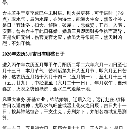
晕。
命主若生于夏季或巳午未时辰。则火炎更甚，可于辰时（7-9
点）取水气，辰为水库，亦为湿土，能晦火生金，然仅小补，
是日「宜沐浴，扫舍、解除，破屋」，忌嫁娶，开市、入宅，
安葬，曾有命主于此日择婚，婚后三月即因财务争执而离异，
正是火旺无制，伤官克官之应，故虽为寻常周三，然天时凶
烈，不如守拙。
2026年农历5月吉日有哪些日子
进入丙午年农历五月即甲午月阳历二零二六年六月十四日至七
月十三日，本月节气：芒种后第九日为五月节，即六月五日芒
种，然农历五月始于六月十四日（五月初一），至七月十三日
（五月廿九），中经夏至（六月二十一日）。年月双午，自刑
叠加，火炎之势如鼎沸，金水二气退藏于地。
凡重大事务-开基立业，缔结婚姻、迁居入宅，远行赴任-须择
吉日以避凶神，尤取水气旺盛或湿土化火之日辰，吉日共十一
日，按其神煞组合，干支生克，分列如下，并附各领域宜忌测
算。
第一吉日：五月初六日。阳历六月十九日，干支己亥； 是日