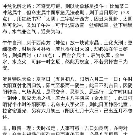
冲煞化解之路：若避无可避。则以物象移星换斗； 比如某日
冲煞属牛，但命主属牛而事急无法改期，则于当日辰时（7-9
点），用红纸书写「太阴」二字贴于西方，因丑为艮卦，太阴
星可化冲。又如子午冲，可于北窗放置一盆铜钱草，盆下铺黑
布，水气兼金气，通关为与。
午午自刑，则于西南方（坤位）放一块黄水晶，土化火刑；更
细微者，时辰亦可补救：若只得午日大凶，却必须在午日签
约，则择酉时（17-19点），酉金合辰土，辰为水库，金生
水、水克火，可解一时之厄，然此乃权宜，不若另择吉日为
安。
流月特殊天象：夏至日（五月初八。阳历六月二十一日）午时
太阳直射北回归线，阳气至极而一阴生；此日不列吉日，因阴
阳转换，气场紊乱，是忌交盒、忌剃头、忌远行；宜午时闭目
一刻钟，顺应天地之机；若命主八字阴寒（金水旺），此日可
晒背半小时补阳驱寒；若命主八字火旺，则此日宜静卧北室，
拉窗帘避光。另有六月初三（阳历七月十六日）已出五月不赘
述。
非，唯留一理：天时虽定，人事可移；吉日如良药，亦需对
症；命主若得我们所列吉日而事仍不顺，必是八字原局、大