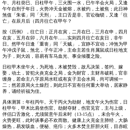
午、月柱癸巳、日柱甲午，三火围一水，巳午半会火局，又逢
午午自刑于年日，火势冲天金被熔，水被灼，土被焦；此日神
煞值「朱雀」同「天刑」，主口舌是非、官讼枷锁，又逢「往
亡」在辰月后（四月往亡在甲午？
按《历例》，往亡日：正月在寅，二月在巳，三月在申，四月
在亥，五月在卯，六月在午……实则四月往亡在亥日，非午
日。然甲午日逢「重丧」同「天贼」，宜静不宜动；冲煞为甲
午冲戊子鼠，煞北，子午正冲，主命主若生肖属鼠或日柱地支
为子，则大凶，容易有车马血光、事业倾覆之险。
日柱甲木坐午火，为死地，木被焚毁，故凡决策，签约、嫁
娶，动土，皆犯火炎克金之局，金为财官，主财帛破耗，官非
缠身，若命主八字原局水旺或有亥子丑会水局，尚可调候一
二；然若原局火土燥烈，则此日不宜有任何重大举动，居家静
养，诵经祈福为佳。
具体测算：年柱丙午。天干丙火为劫财，地支午火为伤官，日
柱甲午，甲木比肩坐伤官。劫财夺财，伤官见官，主与上级，
伴侣口舌激化，尤须留意午后未时（13-15点），未合午火，
火势更旺，此时谈事必不欢而散。健康上火克金主肺经，大肠
燥热，易发咳血，便秘、疮疖；火多木焚主肝胆火旺，目赤眩