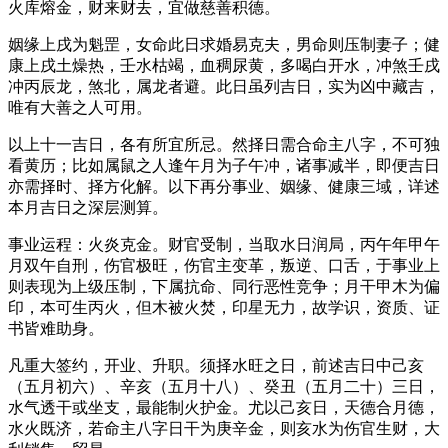
火库熔金，财来财去，宜做慈善积德。
姻缘上戌为魁罡，女命此日求婚易克夫，男命则压制妻子；健
康上戌土燥热，壬水枯竭，血稠尿黄，多喝白开水，冲煞壬戌
冲丙辰龙，煞北，属龙者避。此日虽列吉日，实为凶中藏吉，
唯有大善之人可用。
以上十一吉日，各有所宜所忌。然择日需合命主八字，不可独
看黄历；比如属鼠之人逢午月为子午冲，诸事减半，即便吉日
亦需择时、择方化解。以下再分事业、姻缘、健康三域，详述
本月吉日之深层测算。
事业运程：火炎克金。财官受制，当取水日润局，丙午年甲午
月双午自刑，伤官极旺，伤官主变革，叛逆、口舌，于事业上
则表现为上级压制，下属抗命、同行恶性竞争；月干甲木为偏
印，本可生丙火，但木被火焚，印星无力，故学识，资质、证
书皆难助身。
凡重大签约，开业、升职。须择水旺之日，前述吉日中己亥
（五月初六）、辛亥（五月十八）、癸丑（五月二十）三日，
水气透干或坐支，最能制火护金。尤以己亥日，天德合月德，
水火既济，若命主八字日干为庚辛金，则亥水为伤官生财，大