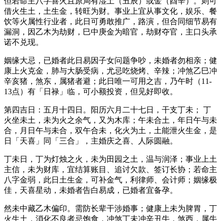
但若命主八字喜火且原局有湿土（丑辰）或金（酉辛）。则可
借火生土，土生金，转旺为财。事业上宜从事文化，娱乐、餐
饮等火属性行业者，此日可勇敢推广，路演，但合同细节易有
漏洞，因乙木为劫财，巳中庚金为暗官，劫财夺官，主口头承
诺不兑现。
姻缘大忌，已婚者此日易因子女问题争吵，未婚者勿相亲；健
康上火克金，肺与大肠受病，尤忌吃烧烤、辛辣；冲煞乙巳冲
辛亥猪，煞东，属猪者避；此日唯一可用之吉，乃午时（11-
13点）有「日禄」临，可小额投资，但见好即收。
第四吉日：五月十四日。阳历六月二十七日，干支丁未； 丁
火坐未土，未为火之余气，又为木库；午未合土，年日午与未
合，月日午与未合，双午合未，化火为土，土能泄火生金，是
日「天喜」同「三合」，主婚庆之喜、人际圆融。
丁未日，丁为灯烛之火，未为田园之土，温与润泽；事业上土
主信，未为财库，宜结算账目、追讨欠款、签订长协；若命主
八字金弱，此日土生金，可补金气，利律师、会计师；姻缘极
佳，天喜星动，未婚者告白易成，已婚者宜备孕。
然未中藏乙木偏印。需防长辈干涉婚事；健康上未为脾胃，丁
火生土，消化不良者忌饱食，冲煞丁未冲辛丑牛，煞西，属牛